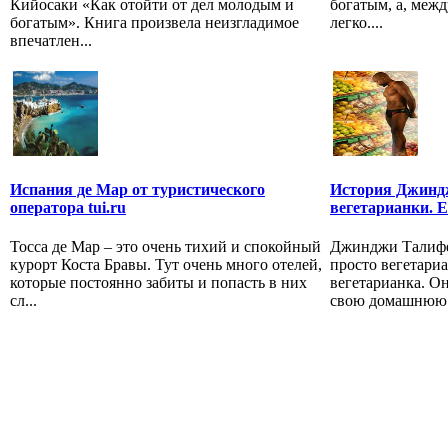
Кийосаки «Как отойти от дел молодым и
богатым, а, межд
богатым». Книга произвела неизгладимое
легко....
впечатлен...
Испания де Мар от туристического
История Джинд
оператора tui.ru
вегетарианки. Е
Тосса де Мар – это очень тихий и спокойный
Джинджи Талифер
курорт Коста Бравы. Тут очень много отелей,
просто вегетариа
которые постоянно забиты и попасть в них
вегетарианка. Он
сл...
свою домашнюю с