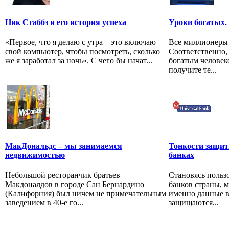
Ник Стаббз и его история успеха
Уроки богатых.
«Первое, что я делаю с утра – это включаю
Все миллионеры 
свой компьютер, чтобы посмотреть, сколько
Соответственно, 
же я заработал за ночь». С чего бы начат...
богатым человек
получите те...
МакДональдс – мы занимаемся
Тонкости защит
недвижимостью
банках
Небольшой ресторанчик братьев
Становясь польз
Макдоналдов в городе Сан Бернардино
банков страны, м
(Калифорния) был ничем не примечательным
именно данные 
заведением в 40-е го...
защищаются...