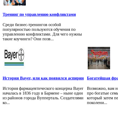
Тренинг по управлению конфликтами
Среди бизнес-тренингов особой
популярностью пользуются обучения по
управлению конфликтами. Для чего нужны
такие коучинги? Они позв...
История Bayer, или как появился аспирин
Богатейшая фран
История фармацевтического концерна Bayer
Возможно, вам н
началась в 1836 году в Бармене – ныне один
про богатые сем
из районов города Вупперталь. Создателями
который затем пе
ко...
поколени...