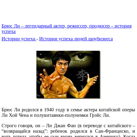
Брюс Ли – легендарный актер, режиссер, продюсер – история
успеха
Истории успеха
-
Истории успеха людей шоубизнеса
Брюс Ли родился в 1940 году в семье актера китайской оперы
Ли Хой Чена и полукитаянки-полунемки Грэйс Ли.
Строго говоря, он – Ли Джан Фан (в переводе с китайского –
“возвращайся назад”: ребенок родился в Сан-Франциско, и
мать хотела, чтобы ее сын вновь вернулся в Америку), Когда