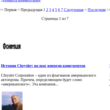
Добавить комментарий
<<
Первая
<
Предыдущая
1
2
3
4
5
6
7
Следующая
>
Последняя
>
Страница 1 из 7
История Chrysler: на шаг впереди конкурентов
и
Chrysler Corporation – один из флагманов американского
автопрома. Причем, определяющим будет слово
«американского». Эта компания...