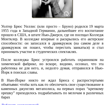
Уолтер Брюс Уиллис (или просто – Бруно) родился 19 марта
1955 года в Западной Германии, дальнейшее его воспитание
прошло в США, в штате Нью-Джерси, где он посещал Колледж
Монтклер. В колледже впервые и раскрылись его актерские
способности: он записался в драмкружок (на самом деле в
драмкружок он пошел, чтобы перестать заикаться) и стал
принимать участие в студенческих спектаклях.
После колледжа Брюс устроился работать охранником на
химической фабрике, но вскоре, видимо, осознал, что эта
работенка не для него, и, недолго думая, отправился в Нью-
Йорк в поисках славы.
В Нью-Йорке никто не ждал Брюса с распростертыми
объятьями: чтобы хоть как-то обеспечить свое существование в
каменных джунглях мегаполиса, на первых порах “крепкому
орешку” приходилось подрабатывать по мелочам в различных
барах