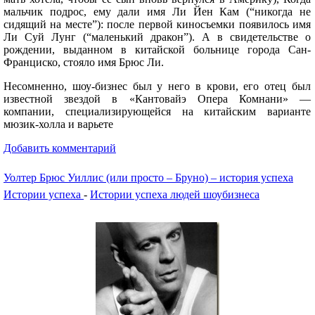
мальчик подрос, ему дали имя Ли Йен Кам (“никогда не
сидящий на месте”): после первой киносъемки появилось имя
Ли Суй Лунг (“маленький дракон”). А в свидетельстве о
рождении, выданном в китайской больнице города Сан-
Франциско, стояло имя Брюс Ли.
Несомненно, шоу-бизнес был у него в крови, его отец был
известной звездой в «Кантовайэ Опера Комнани» —
компании, специализирующейся на китайским варианте
мюзик-холла и варьете
Добавить комментарий
Уолтер Брюс Уиллис (или просто – Бруно) – история успеха
Истории успеха
-
Истории успеха людей шоубизнеса