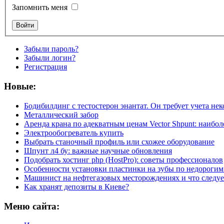
Запомнить меня
Забыли пароль?
Забыли логин?
Регистрация
Новые:
Бодибилдинг с тестостерон энантат. Он требует учета не
Металлический забор
Аренда крана по адекватным ценам Vector Shpunt: наибо
Электрообогреватель купить
Выбрать станочный профиль или схожее оборудование
Шпунт л4 бу: важные научные обновления
Подобрать хостинг php (HostPro): советы профессионалов
Особенности установки пластинки на зубы по недорогим
Машинист на нефтегазовых месторождениях и что следуе
Как хранят депозиты в Киеве?
Меню сайта: