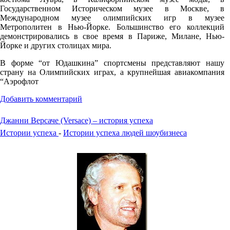
Государственном Историческом музее в Москве, в
Международном музее олимпийских игр в музее
Метрополитен в Нью-Йорке. Большинство его коллекций
демонстрировались в свое время в Париже, Милане, Нью-
Йорке и других столицах мира.
В форме “от Юдашкина” спортсмены представляют нашу
страну на Олимпийских играх, а крупнейшая авиакомпания
“Аэрофлот
Добавить комментарий
Джанни Версаче (Versace) – история успеха
Истории успеха
-
Истории успеха людей шоубизнеса