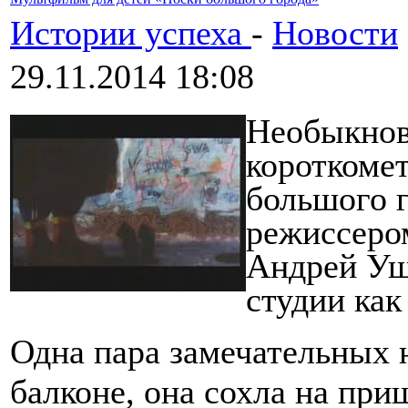
Истории успеха
-
Новости
29.11.2014 18:08
Необыкнов
короткоме
большого 
режиссеро
Андрей Уша
студии как
Одна пара замечательных 
балконе, она сохла на при