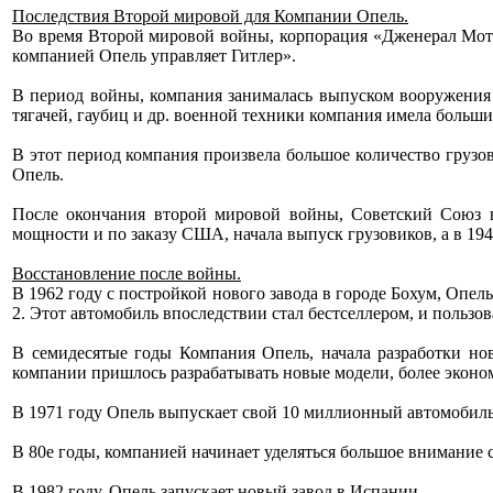
Последствия Второй мировой для Компании Опель.
Во время Второй мировой войны, корпорация «Дженерал Мото
компанией Опель управляет Гитлер».
В период войны, компания занималась выпуском вооружения
тягачей, гаубиц и др. военной техники компания имела больши
В этот период компания произвела большое количество грузов
Опель.
После окончания второй мировой войны, Советский Союз в
мощности и по заказу США, начала выпуск грузовиков, а в 194
Восстановление после войны.
В 1962 году с постройкой нового завода в городе Бохум, Опел
2. Этот автомобиль впоследствии стал бестселлером, и польз
В семидесятые годы Компания Опель, начала разработки но
компании пришлось разрабатывать новые модели, более эконо
В 1971 году Опель выпускает свой 10 миллионный автомобиль.
В 80е годы, компанией начинает уделяться большое внимание
В 1982 году, Опель запускает новый завод в Испании.