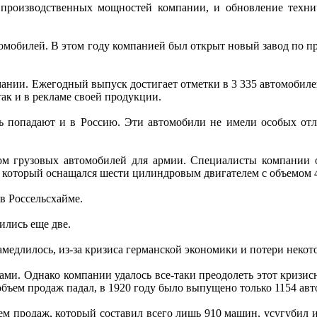
 производственных мощностей компании, и обновление технич
омобилей. В этом году компанией был открыт новый завод по п
ии. Ежегодный выпуск достигает отметки в 3 335 автомобилей.
ак и в рекламе своей продукции.
 попадают и в Россию. Эти автомобили не имели особых отлич
м грузовых автомобилей для армии. Специалисты компании 
, который оснащался шести цилиндровым двигателем с объемом 4
в Россельсхайме.
ились еще две.
амедлилось, из-за кризиса германской экономики и потери нек
ами. Однако компании удалось все-таки преодолеть этот кризис
объем продаж падал, в 1920 году было выпущено только 1154 авт
м продаж, который составил всего лишь 910 машин, усугубил и 