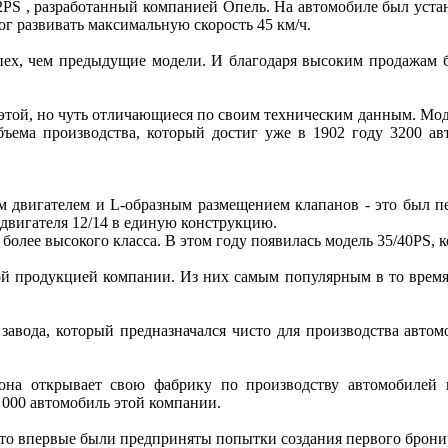
PS , разработанный компанией Опель. На автомобиле был устан
ог развивать максимальную скорость 45 км/ч.
ех, чем предыдущие модели. И благодаря высоким продажам бр
этой, но чуть отличающиеся по своим техническим данным. Моде
бъема производства, который достиг уже в 1902 году 3200 ав
ым двигателем и L-образным размещением клапанов - это был 
двигателя 12/14 в единую конструкцию.
более высокого класса. В этом году появилась модель 35/40PS, 
ой продукцией компании. Из них самым популярным в то время
завода, который предназначался чисто для производства автомо
 она открывает свою фабрику по производству автомобилей 
 000 автомобиль этой компании.
что впервые были предприняты попытки создания первого брон