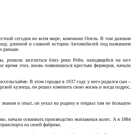
вестной сегодня во всем мире, компании Опель. В том далеком
ицу, длинной и славной истории Автомобилей под названием
о раньше.
ы, решили заселиться близ реки Рейн, находящейся на юге
ое время этих, вновь появившихся крестьян фермеров, начали
ссельсхайме. В этом городке в 1937 году у него родился сын –
ской кузнеца, он решил изменить свою жизнь и когда подрос,
 знания и опыт, он уехал на родину и открыл там не большую
рике, начали осваивать производство экипажных колес. А в 1884
транспорта на своей фабрике.