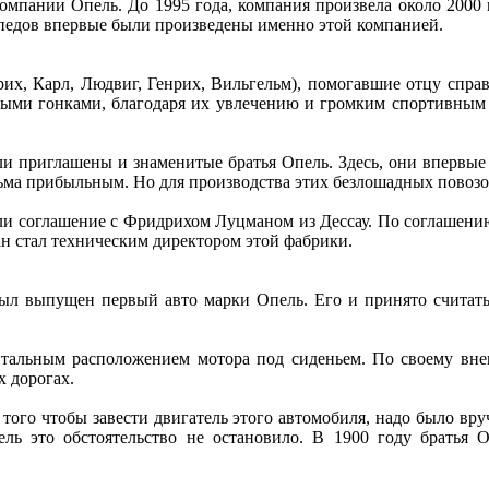
омпании Опель. До 1995 года, компания произвела около 2000
педов впервые были произведены именно этой компанией.
их, Карл, Людвиг, Генрих, Вильгельм), помогавшие отцу справ
ными гонками, благодаря их увлечению и громким спортивным 
ли приглашены и знаменитые братья Опель. Здесь, они впервые
сьма прибыльным. Но для производства этих безлошадных повозо
али соглашение с Фридрихом Луцманом из Дессау. По соглашен
н стал техническим директором этой фабрики.
 был выпущен первый авто марки Опель. Его и принято считат
нтальным расположением мотора под сиденьем. По своему вне
х дорогах.
я того чтобы завести двигатель этого автомобиля, надо было в
ель это обстоятельство не остановило. В 1900 году братья 