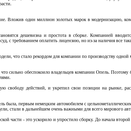
расти.
чение. Вложив один миллион золотых марок в модернизацию, ко
новятся дешевизна и простота в сборке. Компанией вводитс
 суд, с требованием оплатить лицензию, но из-за наличия все т
одели, что стало рекордом для компании по производству одной 
 что сильно обеспокоило владельцев компании Опель. Поэтому 
лями.
ную свободу действий, и укрепил свои позиции на рынке, ра
дель была, первым немецким автомобилем с цельнометаллическим
ели, стали в дальнейшем очень важными для всего мирового ав
ской части - это ускорило и упростило сборку. До начала второ