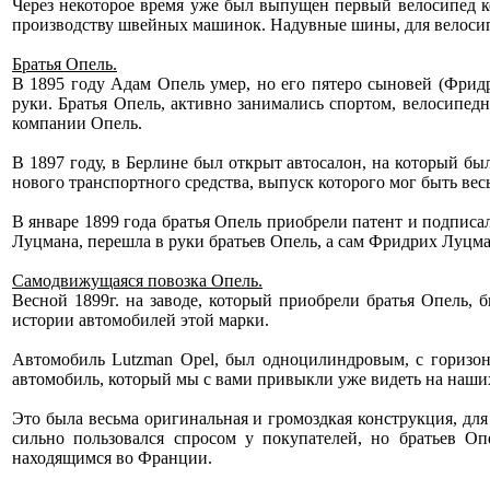
Через некоторое время уже был выпущен первый велосипед к
производству швейных машинок. Надувные шины, для велоси
Братья Опель.
В 1895 году Адам Опель умер, но его пятеро сыновей (Фридр
руки. Братья Опель, активно занимались спортом, велосипед
компании Опель.
В 1897 году, в Берлине был открыт автосалон, на который бы
нового транспортного средства, выпуск которого мог быть ве
В январе 1899 года братья Опель приобрели патент и подпис
Луцмана, перешла в руки братьев Опель, а сам Фридрих Луцма
Самодвижущаяся повозка Опель.
Весной 1899г. на заводе, который приобрели братья Опель,
истории автомобилей этой марки.
Автомобиль Lutzman Opel, был одноцилиндровым, с горизо
автомобиль, который мы с вами привыкли уже видеть на наши
Это была весьма оригинальная и громоздкая конструкция, дл
сильно пользовался спросом у покупателей, но братьев Оп
находящимся во Франции.