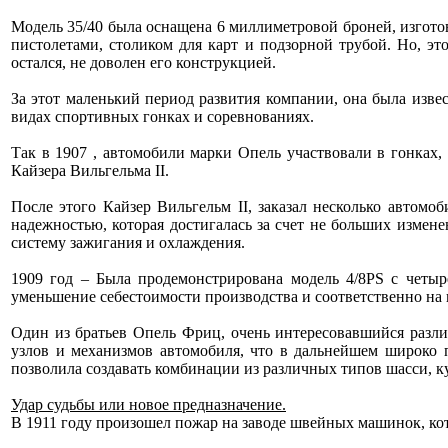
Модель 35/40 была оснащена 6 миллиметровой броней, изгото
пистолетами, столиком для карт и подзорной трубой. Но, эт
остался, не доволен его конструкцией.
За этот маленький период развития компании, она была изв
видах спортивных гонках и соревнованиях.
Так в 1907 , автомобили марки Опель участвовали в гонках,
Кайзера Вильгельма II.
После этого Кайзер Вильгельм II, заказал несколько автом
надежностью, которая достигалась за счет не больших изме
систему зажигания и охлаждения.
1909 год – Была продемонстрирована модель 4/8PS с четы
уменьшение себестоимости производства и соответственно на
Один из братьев Опель Фриц, очень интересовавшийся разл
узлов и механизмов автомобиля, что в дальнейшем широко 
позволила создавать комбинации из различных типов шасси, к
Удар судьбы или новое предназначение.
В 1911 году произошел пожар на заводе швейных машинок, к