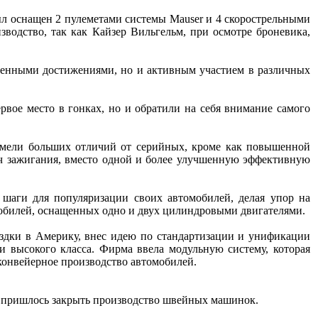
ыл оснащен 2 пулеметами системы Mauser и 4 скорострельными
зводство, так как Кайзер Вильгельм, при осмотре броневика,
твенными достижениями, но и активным участием в различных
рвое место в гонках, но и обратили на себя внимание самого
е имели больших отличий от серийных, кроме как повышенной
еч зажигания, вместо одной и более улучшенную эффективную
шаги для популяризации своих автомобилей, делая упор на
мобилей, оснащенных одно и двух цилиндровыми двигателями.
здки в Америку, внес идею по стандартизации и унификации
 высокого класса. Фирма ввела модульную систему, которая
 конвейерное производство автомобилей.
 пришлось закрыть производство швейных машинок.