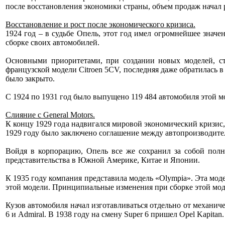
после восстановления экономики страны, объем продаж начал 
Восстановление и рост после экономического кризиса.
1924 год – в судьбе Опель, этот год имел огромнейшее зна
сборке своих автомобилей.
Основными приоритетами, при создании новых моделей, ста
французской модели Citroen 5CV, последняя даже обратилась в
было закрыто.
С 1924 по 1931 год было выпущено 119 484 автомобиля этой м
Слияние с General Motors.
К концу 1929 года надвигался мировой экономический кризис,
1929 году было заключено соглашение между автопроизводите
Войдя в корпорацию, Опель все же сохранил за собой пол
представительства в Южной Америке, Китае и Японии.
К 1935 году компания представила модель «Olympia». Эта мо
этой модели. Принципиальные изменения при сборке этой мод
Кузов автомобиля начал изготавливаться отдельно от механиче
6 и Admiral. В 1938 году на смену Super 6 пришел Opel Kapitan.