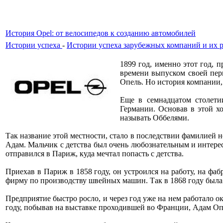
История Opel: от велосипедов к созданию автомобилей
Истории успеха
-
Истории успеха зарубежных компаний и их 
1899 год, именно этот год, 
времени выпуском своей пер
Опель. Но история компании, 
Еще в семнадцатом столети
Германии. Основав в этой хо
называть Оббелями.
Так название этой местности, стало в последствии фамилией н
Адам. Мальчик с детства был очень любознательным и интере
отправился в Париж, куда мечтал попасть с детства.
Приехав в Париж в 1858 году, он устроился на работу, на ф
фирму по производству швейных машин. Так в 1868 году был
Предприятие быстро росло, и через год уже на нем работало ок
году, побывав на выставке проходившей во Франции, Адам Опе