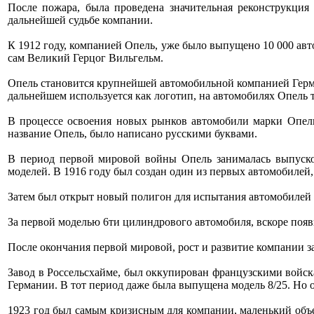
После пожара, была проведена значительная реконструкция
дальнейшей судьбе компании.
К 1912 году, компанией Опель, уже было выпущено 10 000 авт
сам Великий Герцог Вильгельм.
Опель становится крупнейшей автомобильной компанией Герман
дальнейшем используется как логотип, на автомобилях Опель т
В процессе освоения новых рынков автомобили марки Опель
название Опель, было написано русскими буквами.
В период первой мировой войны Опель занималась выпуско
моделей. В 1916 году был создан один из первых автомобилей
Затем был открыт новый полигон для испытания автомобилей 
За первой моделью 6ти цилиндрового автомобиля, вскоре появ
После окончания первой мировой, рост и развитие компании з
Завод в Россельсхайме, был оккупирован французскими войск
Германии. В тот период даже была выпущена модель 8/25. Но 
1923 год был самым кризисным для компании, маленький объе