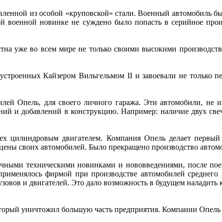
вленной из особой «круповской» стали. Военный автомобиль б
ой военной новинке не суждено было попасть в серийное прои
естна уже во всем мире не только своими высокими производс
 устроенных Кайзером Вильгельмом II и завоевали не только пе
обилей Опель, для своего личного гаража. Эти автомобили, н
нений и добавлений в конструкцию. Например: наличие двух св
рех цилиндровым двигателем. Компания Опель делает первый 
 цены своих автомобилей. Было прекращено производство авто
ичными техническими новинками и нововведениями, после пое
применялось фирмой при производстве автомобилей среднего и
узовов и двигателей. Это дало возможность в будущем наладить
оторый уничтожил большую часть предприятия. Компании Опель