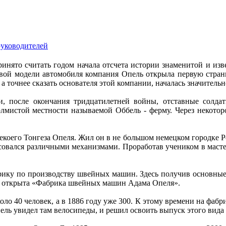
руководителей
принято считать годом начала отсчета истории знаменитой и из
вой модели автомобиля компания Опель открыла первую стран
а точнее сказать основателя этой компании, началась значительн
и, после окончания тридцатилетней войны, отставные солдат
лмистой местности называемой Оббель - ферму. Через некотор
екоего Тонгеза Опеля. Жил он в не большом немецком городке Ро
совался различными механизмами. Проработав учеником в мастер
абрику по производству швейных машин. Здесь получив основные
а открыта «Фабрика швейных машин Адама Опеля».
оло 40 человек, а в 1886 году уже 300. К этому времени на фаб
ль увидел там велосипеды, и решил освоить выпуск этого вида 