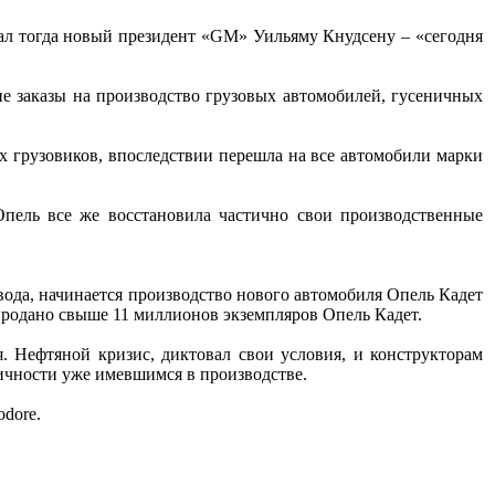
ал тогда новый президент «GM» Уильяму Кнудсену – «сегодня
 заказы на производство грузовых автомобилей, гусеничных
их грузовиков, впоследствии перешла на все автомобили марки
пель все же восстановила частично свои производственные
авода, начинается производство нового автомобиля Опель Кадет
 продано свыше 11 миллионов экземпляров Опель Кадет.
 Нефтяной кризис, диктовал свои условия, и конструкторам
ичности уже имевшимся в производстве.
dore.