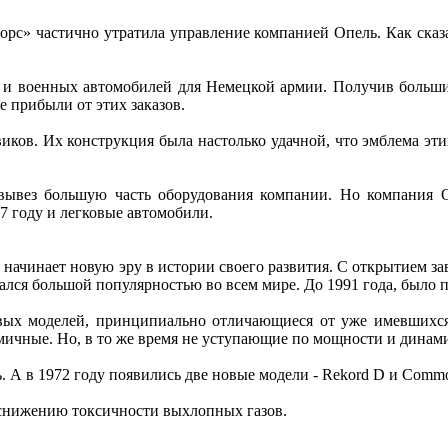
рс» частично утратила управление компанией Опель. Как сказ
 и военных автомобилей для Немецкой армии. Получив большие
е прибыли от этих заказов.
иков. Их конструкция была настолько удачной, что эмблема эт
ывез большую часть оборудования компании. Но компания О
7 году и легковые автомобили.
ь начинает новую эру в истории своего развития. С открытием з
овался большой популярностью во всем мире. До 1991 года, было
вых моделей, принципиально отличающиеся от уже имевшихся.
мичные. Но, в то же время не уступающие по мощности и динам
 А в 1972 году появились две новые модели - Rekord D и Commo
 снижению токсичности выхлопных газов.