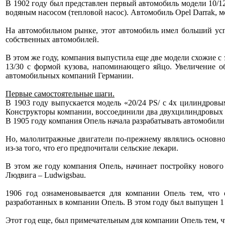
В 1902 году был представлен первый автомобиль модели 10/12
водяным насосом (тепловой насос). Автомобиль Opel Darrak, м
На автомобильном рынке, этот автомобиль имел больший усп
собственных автомобилей.
В этом же году, компания выпустила еще две модели схожие с 
13/30 с формой кузова, напоминающего яйцо. Увеличение о
автомобильных компаний Германии.
Первые самостоятельные шаги.
В 1903 году выпускается модель «20/24 PS/ с 4х цилиндров
Конструкторы компании, воссоединили два двухцилиндровых 
В 1905 году компания Опель начала разрабатывать автомобили 
Но, малолитражные двигатели по-прежнему являлись основн
из-за того, что его предпочитали сельские лекари.
В этом же году компания Опель, начинает постройку нового 
Людвига – Ludwigsbau.
1906 год ознаменовывается для компании Опель тем, что
разработанных в компании Опель. В этом году был выпущен 1
Этот год еще, был примечательным для компании Опель тем, 