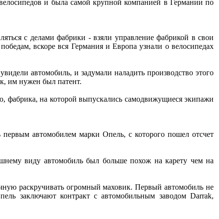
 велосипедов и была самой крупной компанией в Германии по
ляться с делами фабрики - взяли управление фабрикой в свои
победам, вскоре вся Германия и Европа узнали о велосипедах
 увидели автомобиль, и задумали наладить производство этого
к, им нужен был патент.
ию, фабрика, на которой выпускались самодвижущиеся экипажи
ь первым автомобилем марки Опель, с которого пошел отсчет
шнему виду автомобиль был больше похож на карету чем на
ручную раскручивать огромный маховик. Первый автомобиль не
Опель заключают контракт с автомобильным заводом Darrak,