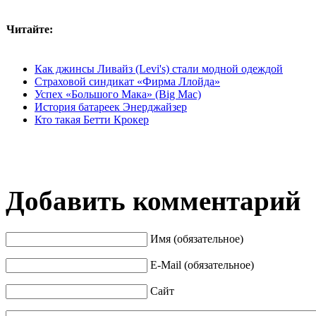
Читайте:
Как джинсы Ливайз (Levi's) стали модной одеждой
Страховой синдикат «Фирма Ллойда»
Успех «Большого Мака» (Big Mac)
История батареек Энерджайзер
Кто такая Бетти Крокер
Добавить комментарий
Имя (обязательное)
E-Mail (обязательное)
Сайт