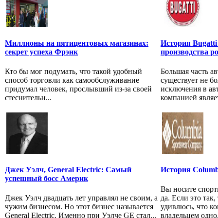
Миллионы на пятицентовых магазинах:
История Bugatti
секрет успеха Фрэнк
производства р
Кто бы мог подумать, что такой удобный
Большая часть а
способ торговли как самообслуживание
существует не бо
придумал человек, прослывший из-за своей
исключения в ав
стеснительн...
компанией являет
Джек Уэлч, General Electric: Самый
История Columb
успешный босс Америк
Вы носите спорт
Джек Уэлч двадцать лет управлял не своим, а
да. Если это так
чужим бизнесом. Но этот бизнес называется
удивлюсь, что к
General Electric. Именно при Уэлче GE стал...
владельцем одно.