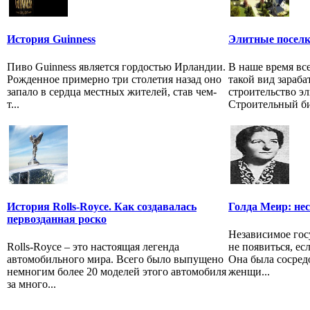
История Guinness
Элитные посел
Пиво Guinness является гордостью Ирландии.
В наше время вс
Рожденное примерно три столетия назад оно
такой вид зараба
запало в сердца местных жителей, став чем-
строительство э
т...
Строительный биз
История Rolls-Royce. Как создавалась
Голда Меир: не
первозданная роско
Независимое гос
Rolls-Royce – это настоящая легенда
не появиться, е
автомобильного мира. Всего было выпущено
Она была сосред
немногим более 20 моделей этого автомобиля
женщи...
за много...