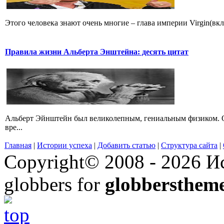
Этого человека знают очень многие – глава империи Virgin(вк
Правила жизни Альберта Энштейна: десять цитат
Альберт Эйнштейн был великолепным, гениальным физиком. О
вре...
Главная
|
Истории успеха
|
Добавить статью
|
Структура сайта
|
Copyright© 2008 - 2026 Ис
globbers for
globbersthem