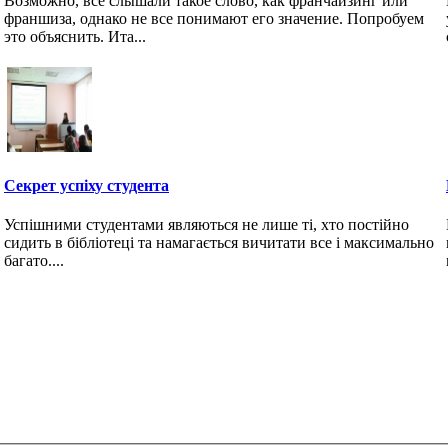
Возможно, все слышали такое слово, как франчайзинг или
франшиза, однако не все понимают его значение. Попробуем
это объяснить. Ита...
Секрет успіху студента
Успішними студентами являються не лише ті, хто постійно
сидить в бібліотеці та намагається вичитати все і максимально
багато....