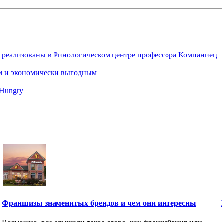
 реализованы в Ринологическом центре профессора Компаниец
ым и экономически выгодным
hHungry
Франшизы знаменитых брендов и чем они интересны