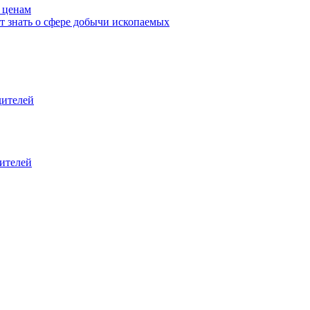
 ценам
т знать о сфере добычи ископаемых
дителей
дителей