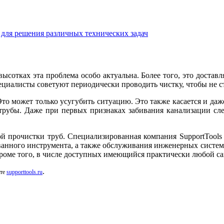
для решения различных технических задач
ысотках эта проблема особо актуальна. Более того, это доставл
пециалисты советуют периодически проводить чистку, чтобы не 
Это может только усугубить ситуацию. Это также касается и даж
рубы. Даже при первых признаках забивания канализации сле
ой прочистки труб. Специализированная компания
SupportTools
нного инструмента, а также обслуживания инженерных систем, 
роме того, в числе доступных имеющийся практически любой с
.
те
supporttools
.
ru