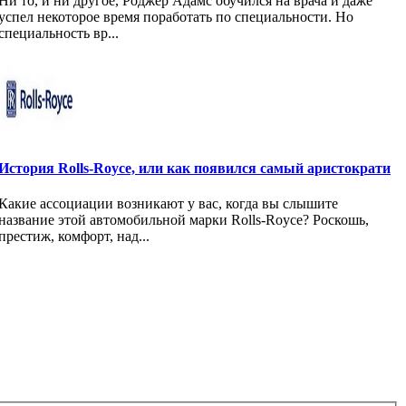
Ни то, и ни другое, Роджер Адамс обучился на врача и даже
успел некоторое время поработать по специальности. Но
специальность вр...
История Rolls-Royce, или как появился самый аристократи
Какие ассоциации возникают у вас, когда вы слышите
название этой автомобильной марки Rolls-Royce? Роскошь,
престиж, комфорт, над...