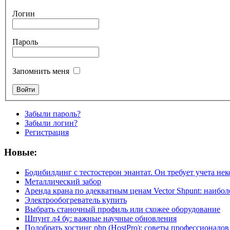
Логин
Пароль
Запомнить меня
Забыли пароль?
Забыли логин?
Регистрация
Новые:
Бодибилдинг с тестостерон энантат. Он требует учета не
Металлический забор
Аренда крана по адекватным ценам Vector Shpunt: наибо
Электрообогреватель купить
Выбрать станочный профиль или схожее оборудование
Шпунт л4 бу: важные научные обновления
Подобрать хостинг php (HostPro): советы профессионалов