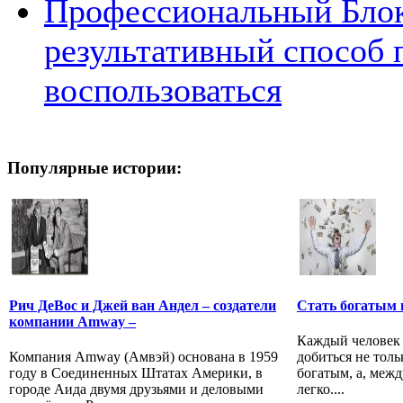
Профессиональный Блок
результативный способ 
воспользоваться
Популярные истории:
Рич ДеВос и Джей ван Андел – создатели
Стать богатым 
компании Amway –
Каждый человек 
Компания Amway (Амвэй) основана в 1959
добиться не толь
году в Соединенных Штатах Америки, в
богатым, а, межд
городе Аида двумя друзьями и деловыми
легко....