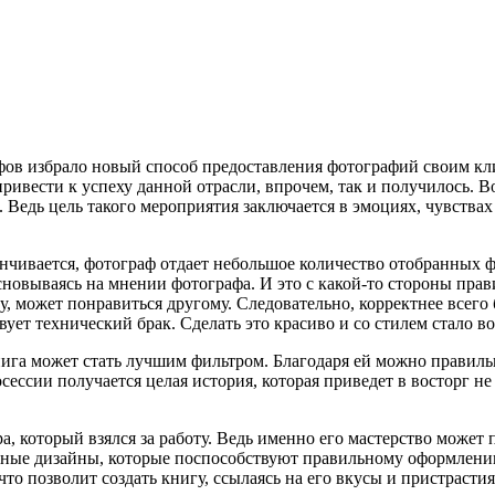
ов избрало новый способ предоставления фотографий своим кли
привести к успеху данной отрасли, впрочем, так и получилось. 
 Ведь цель такого мероприятия заключается в эмоциях, чувства
анчивается, фотограф отдает небольшое количество отобранных 
новываясь на мнении фотографа. И это с какой-то стороны правил
у, может понравиться другому. Следовательно, корректнее всего
твует технический брак. Сделать это красиво и со стилем стало
нига может стать лучшим фильтром. Благодаря ей можно правил
ссии получается целая история, которая приведет в восторг не т
а, который взялся за работу. Ведь именно его мастерство может
ытные дизайны, которые поспособствуют правильному оформлени
что позволит создать книгу, ссылаясь на его вкусы и пристрастия