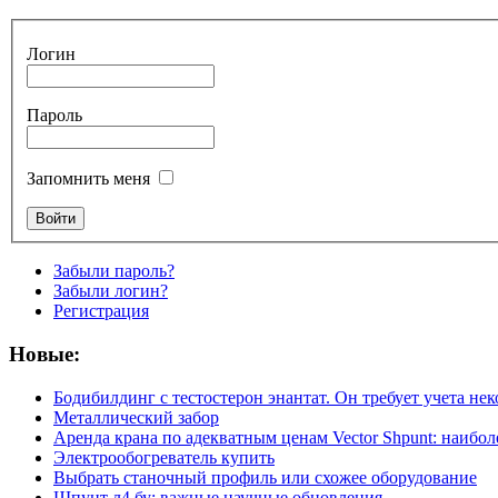
Логин
Пароль
Запомнить меня
Забыли пароль?
Забыли логин?
Регистрация
Новые:
Бодибилдинг с тестостерон энантат. Он требует учета не
Металлический забор
Аренда крана по адекватным ценам Vector Shpunt: наибо
Электрообогреватель купить
Выбрать станочный профиль или схожее оборудование
Шпунт л4 бу: важные научные обновления