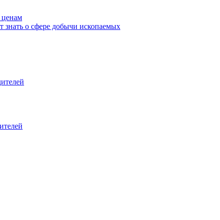
 ценам
т знать о сфере добычи ископаемых
дителей
дителей