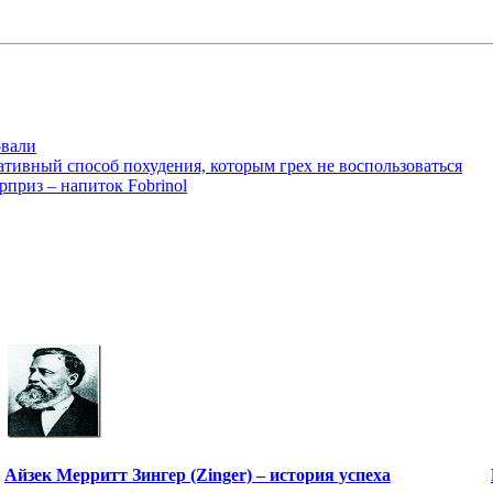
овали
тивный способ похудения, которым грех не воспользоваться
рприз – напиток Fobrinol
Айзек Мерритт Зингер (Zinger) – история успеха