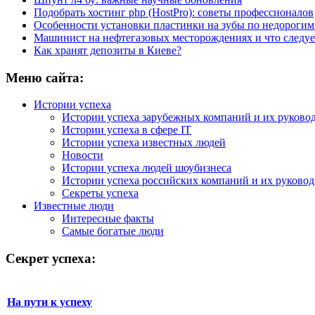
Подобрать хостинг php (HostPro): советы профессионалов
Особенности установки пластинки на зубы по недорогим
Машинист на нефтегазовых месторождениях и что следуе
Как хранят депозиты в Киеве?
Меню сайта:
Истории успеха
Истории успеха зарубежных компаний и их руково
Истории успеха в сфере IT
Истории успеха известных людей
Новости
Истории успеха людей шоубизнеса
Истории успеха российских компаний и их руково
Секреты успеха
Известные люди
Интересные факты
Самые богатые люди
Секрет успеха:
На пути к успеху