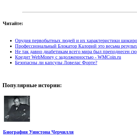
Читайте:
Орудия первобытных людей и их характеристики шокир
Профессиональный Блокатор Калорий это весьма результа
Не так давно диабетикам всего мира был преподнесен сю
Кредит WebMoney с задолженностью - WMCoin.ru
Безопасны ли капсулы Ловелас Форте?
Популярные истории:
Биография Уинстона Черчилля