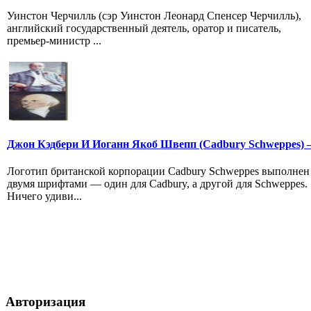
Уинстон Черчилль (сэр Уинстон Леонард Спенсер Черчилль),
английский государственный деятель, оратор и писатель,
премьер-министр ...
Джон Кэдбери И Иоганн Якоб Швепп (Cadbury Schweppes) 
Логотип британской корпорации Cadbury Schweppes выполнен
двумя шрифтами — один для Cadbury, а другой для Schweppes.
Ничего удиви...
Авторизация