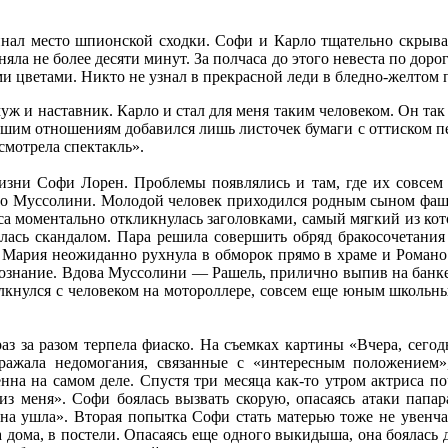
инал место шпионской сходки. Софи и Карло тщательно скрыва
ла не более десяти минут. За полчаса до этого невеста по дорог
цветами. Никто не узнал в прекрасной леди в бледно-желтом пла
ж и наставник. Карло и стал для меня таким человеком. Он так
нашим отношениям добавился лишь листочек бумаги с оттиском пе
смотрела спектакль».
изни Софи Лорен. Проблемы появлялись и там, где их совсем 
но Муссолини. Молодой человек приходился родным сыном фаши
са моментально откликнулась заголовками, самый мягкий из к
лась скандалом. Пара решила совершить обряд бракосочетания
о Мария неожиданно рухнула в обморок прямо в храме и Романо
сознание. Вдова Муссолини — Рашель, прилично выпив на банке
олкнулся с человеком на мотороллере, совсем еще юным школ
з за разом терпела фиаско. На съемках картины «Вчера, сего
ражала недомогания, связанные с «интересным положением»
енна на самом деле. Спустя три месяца как-то утром актриса 
 из меня». Софи боялась вызвать скорую, опасаясь атаки папа
на ушла». Вторая попытка Софи стать матерью тоже не увенчал
 дома, в постели. Опасаясь еще одного выкидыша, она боялась 