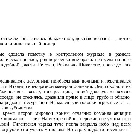
сятке лет она снялась обнаженной, доказав: возраст — ничто,
исвоили инвентарный номер.
ме сделала пометку в контрольном журнале в разделе
лической церкви, родив ребенка вне брака, не имела на него
подобной участи. Ее отец, Риккардо Шиколоне, после долгих
 смешивался с лазурными прибрежными волнами и переливался
асти Италии своеобразной манерой общения. Они говорили на
обычное вызывало у них реакцию, порой далекую от всяких
седи, не стесняясь, дразнили прямо в лицо, грубо и обидно.
а редкость несуразной. На маленькой головке огромные глаза,
 как зубочистка.
о время Второй мировой войны отчаянно бомбила авиация
ых кошмаров — нет. На исходе войны, пережив все ужасы того
увий. Гигантская черная туча пепла закрыла небо над всем
оццуоли сия участь миновала. Но страх надолго поселился в