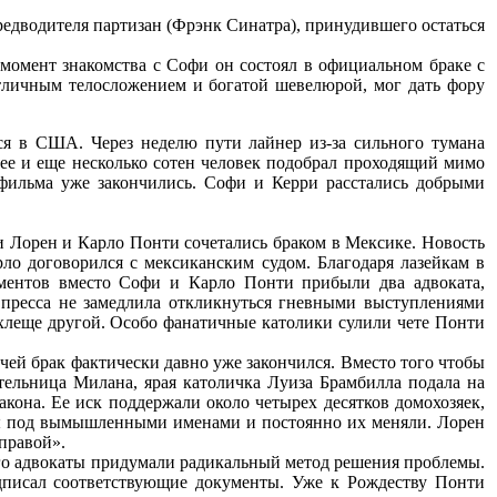
редводителя партизан (Фрэнк Синатра), принудившего остаться
а момент знакомства с Софи он состоял в официальном браке с
отличным телосложением и богатой шевелюрой, мог дать фору
я в США. Через неделю пути лайнер из-за сильного тумана
 ее и еще несколько сотен человек подобрал проходящий мимо
 фильма уже закончились. Софи и Керри расстались добрыми
фи Лорен и Карло Понти сочетались браком в Мексике. Новость
рло договорился с мексиканским судом. Благодаря лазейкам в
ументов вместо Софи и Карло Понти прибыли два адвоката,
я пресса не замедлила откликнуться гневными выступлениями
хлеще другой. Особо фанатичные католики сулили чете Понти
 чей брак фактически давно уже закончился. Вместо того чтобы
ительница Милана, ярая католичка Луиза Брамбилла подала на
акона. Ее иск поддержали около четырех десятков домохозяек,
ы под вымышленными именами и постоянно их меняли. Лорен
правой».
 его адвокаты придумали радикальный метод решения проблемы.
писал соответствующие документы. Уже к Рождеству Понти