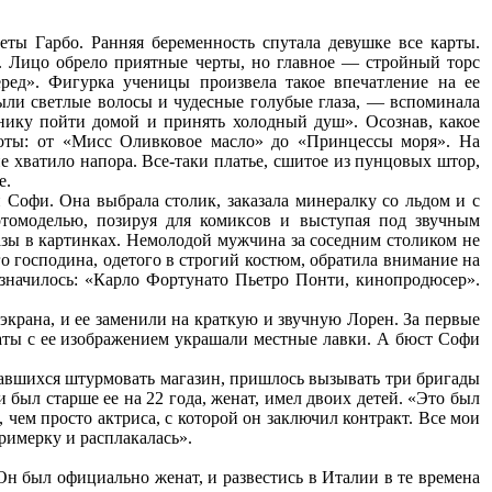
ты Гарбо. Ранняя беременность спутала девушке все карты.
. Лицо обрело приятные черты, но главное — стройный торс
ред». Фигурка ученицы произвела такое впечатление на ее
ыли светлые волосы и чудесные голубые глаза, — вспоминала
нику пойти домой и принять холодный душ». Осознав, какое
соты: от «Мисс Оливковое масло» до «Принцессы моря». На
не хватило напора. Все-таки платье, сшитое из пунцовых штор,
е.
 Софи. Она выбрала столик, заказала минералку со льдом и с
отомоделью, позируя для комиксов и выступая под звучным
зы в картинках. Немолодой мужчина за соседним столиком не
го господина, одетого в строгий костюм, обратила внимание на
 значилось: «Карло Фортунато Пьетро Понти, кинопродюсер».
крана, и ее заменили на краткую и звучную Лорен. За первые
каты с ее изображением украшали местные лавки. А бюст Софи
тавшихся штурмовать магазин, пришлось вызывать три бригады
 был старше ее на 22 года, женат, имел двоих детей. «Это был
чем просто актриса, с которой он заключил контракт. Все мои
римерку и расплакалась».
 Он был официально женат, и развестись в Италии в те времена