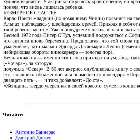
худшем варианте. У актрисы открылось кровотечение, но врач
поняла, что вновь лишилась ребенка.
БЕЗМЕРНОЕ СЧАСТЬЕ
Карло Понти-младший (по-домашнему Чиппи) появился на свет 
Альпах, наблюдаясь у швейцарских врачей. Приходя в себя от 
твой ребенок мертв». Уже в полудреме я начала всхлипывать: 
Весной 1972 года Питер О'Тул, успевший подружиться с Софи 
что актриса вновь беременна. Предполагая, что той снова п
умалчивает, зато малыш Эдоардо-Длсанмария-Леони (семейн
набирающая обороты кинокарьера — золотая пора.
Вечная красота — именно эти слова приходят на ум, когда см
(«Чочара»), за которую
получила «Оскар». В 50 лет актриса опубликовала книгу с со
его, снявшись обнаженной для знаменитого календаря «Пире
двадцать пять», — и тихо добавляет: «До ста».
«Женщина, твердо уверенная в своей красоте, сумеет в конце 
Читайте:
Антонио Бандерас
Дмитрий Дюжев