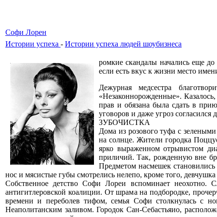
Софи Лорен
Истории успеха
-
Истории успеха людей шоубизнеса
ромкие скандалы начались еще до 
если есть вкус к жизни место име
Дежурная медсестра благотво
«Незаконнорожденные». Казалось,
прав и обязана была сдать в при
уговоров и даже угроз согласился
ЗУБОЧИСТКА
Дома из розового туфа с зеленым
на солнце. Жители городка Поццу
ярко выраженном отрывистом диа
приличий. Так, рожденную вне бр
Предметом насмешек становились и
нос и мясистые губы смотрелись нелепо, кроме того, девчушка
Собственное детство Софи Лореи вспоминает неохотно. 
антигитлеровской коалиции. От шрама на подбородке, прочер
времени и переболев тифом, семья Софи столкнулась с нов
Неаполитанским заливом. Городок Сан-Себастьяио, располож