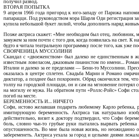
получил развод.
ВТОРАЯ ПОПЫТКА
9 апреля 1966 года пригород к юго-западу от Парижа напом
папарацци. Под руководством мэра Шарля Оди регистрация заня
купила небольшой букет лилий, чтобы дополнить наряд живыми 
Позже актриса скажет: «Мне необходим был отец, любовник, му
замужем за ним почти с того дня, когда появилась на свет. К 
будто я читала театральную программку после того, как уже по
СВОЯЧЕНИЦА МУССОЛИНИ
Скандал с «двоеженством» был далеко не единственным в ж
известным ловеласом, джазовым пианистом по имени... Рома
Италии и далеко за ее пределами — Бени-то Муссолини. Прес
оказалась в центре сплетен. Свадьба Марии и Романо омрачи
диктатор, а позднее был похоронен. Обряд окончился тем, чт
толпу на городской площади, он и сам на мгновение потерял 
на могилу ее мужа. На обратном пути «Роллс-Ройс» Софи ст
погиб на месте.
БЕРЕМЕННОСТЬ И... НИЧЕГО
Софи, истово желавшая подарить любимому Карло ребенка, ра
имитирующую беременность. Актриса так натурально изоб
действительно, визит к доктору подтвердил, что Софи берем
боль, словно чьи-то грубые руки пытались вырвать ребенка
опустошенность. Во мне была новая жизнь, но неожиданно о
забеременеть. Актриса уехала за город и целыми днями лежала