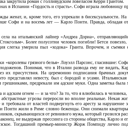
ка закрутила роман с голливудским ловеласом Керри Грантом.
нах в Испании «Гордость и страсть». Софи играла любовницу п
жды женат, и, кроме того, его упрекали в бисексуальности. Н
арше Софи и на восемь лет — Карло Понти. Правда, обладая 
села на итальянский лайнер «Андреа Дориа», отправляющийс
Стокгольм». Более полусотни человек погибли! Бетси повезло,
ия слегка умерила пыл «ходока» Гранта. Впрочем, и съемки
етки «королевы грязного белья» Лоуэлл Парсонс, гласившие: Со
лодоженов. Понимая, что в Италии развода ему не видать, Ка
без их присутствия. На церемонию подписания брачных док
то представлял невесту, был с бородой и усами. Итальянска
и грешниками, предрекали им адские муки. Одна заметка была 
 адским огнем — и за что? За то, что я влюбилась в человека,
е абстрактные угрозы переросли во вполне реальные. Некая ж
 и требовала от властей подвергнуть его аресту за нарушение з
и и Понти жили в Риме словно беженцы. Они снимали квартир
ников, скрывающихся от ревнивого мужа, который грозился рас
 Наконец, не выдержав прессинга со стороны общества, Карло и
узское. Тогдашний премьер-министр Жорж Помпиду лично под