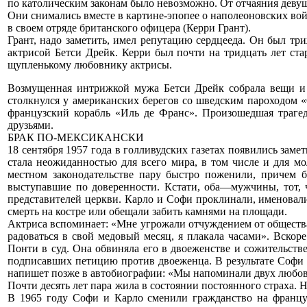
по католическим законам было невозможно. От отчаяния девуш
Они снимались вместе в картине-эпопее о наполеоновских вой
в своем отряде британского офицера (Керри Грант).
Грант, надо заметить, имел репутацию сердцееда. Он был три
актрисой Бетси Дрейк. Керри был почти на тридцать лет ст
щупленькому любовнику актрисы.
Возмущенная интрижкой мужа Бетси Дрейк собрала вещи и 
столкнулся у американских берегов со шведским пароходом «
французский корабль «Иль де Франс». Произошедшая трагед
друзьями.
БРАК ПО-МЕКСИКАНСКИ
18 сентября 1957 года в голливудских газетах появились зам
стала неожиданностью для всего мира, в том числе и для мо
местном законодательстве пару быстро поженили, причем 
выступавшие по доверенности. Кстати, оба—мужчины, тот, ч
представителей церкви. Карло и Софи проклинали, именовал
смерть на костре или обещали забить камнями на площади.
Актриса вспоминает: «Мне угрожали отчуждением от общества и
радоваться в свой медовый месяц, я плакала часами». Вскор
Понти в суд. Она обвиняла его в двоеженстве и сожительстве
подписавших петицию против двоеженца. В результате Соф
напишет позже в автобиографии: «Мы напоминали двух любов
Почти десять лет пара жила в состоянии постоянного страха.
В 1965 году Софи и Карло сменили гражданство на франц