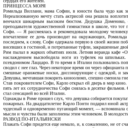
сердцах его жителей.
ПРИНЦЕССА МОРЯ
Ромильда Виллани, мама Софии, в юности была чудо как хо
Нереализованную мечту стать актрисой она решила воплоти
венчался шикарным высоким бюстом. Дедушка Доменико, см
преподавателя художественной гимнастики в школе, что тот
Софи. — Я рассмеялась и рекомендовала молодому человеку
впечатление ее дочь производит на окружающих, Ромильда
последнем, к слову, Софи одержала первую в своей жизни побе
висевших в гостиной, и потрепанные туфли, закрашенные двой
Рим пылал в жарких объятиях июля. Летняя веранда кафе «Оп
наслаждением высвободила ноги из туфелек на шпильках. 
псевдонимом Лаццаро. В то время в Италии пользовались по
сводил с нее глаз. Через некоторое время он через официанта
смешные оранжевые носки, диссонирующие с одеждой, и заме
Девушка, мечтавшая покорить киноолимп, спешно сменила гне
Став покровителем Софи, Карло открыл ей дверь в мир кино.
пять лет их сотрудничества Софи снялась в десятке фильмов
стал сенсацией во всей Италии.
Однажды в Риме прошел слух, что девушка собирается покупа
пожарных. На двадцатилетие Карло Понти подарил юной актрисе
чудесный и одновременно пугающий момент, — вспоминала она.
мысли и чувства были заполнены этим человеком. В молодости 
РАЗВОД ПО-ИТАЛЬЯНСКИ
Плакать Софи придется еще немало, и, к сожалению, не от сча