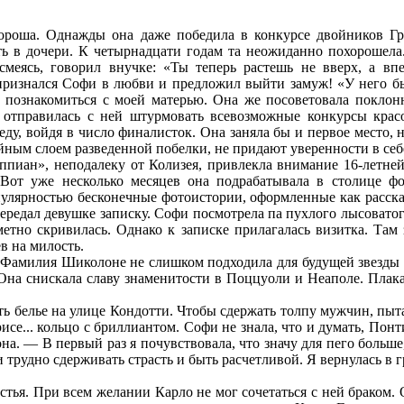
роша. Однажды она даже победила в конкурсе двойников Гре
ть в дочери. К четырнадцати годам та неожиданно похорошела
еясь, говорил внучке: «Ты теперь растешь не вверх, а впе
 признался Софи в любви и предложил выйти замуж! «У него б
 познакомиться с моей матерью. Она же посоветовала поклон
 отправилась с ней штурмовать всевозможные конкурсы кра
ду, войдя в число финалисток. Она заняла бы и первое место, 
ным слоем разведенной побелки, не придают уверенности в себ
пиан», неподалеку от Колизея, привлекла внимание 16-летней
Вот уже несколько месяцев она подрабатывала в столице ф
пулярностью бесконечные фотоистории, оформленные как расска
 передал девушке записку. Софи посмотрела па пухлого лысовато
тно скривилась. Однако к записке прилагалась визитка. Там
в на милость.
 Фамилия Шиколоне не слишком подходила для будущей звезды э
. Она снискала славу знаменитости в Поццуоли и Неаполе. Пла
ть белье на улице Кондотти. Чтобы сдержать толпу мужчин, пы
... кольцо с бриллиантом. Софи не знала, что и думать, Понти
 — В первый раз я почувствовала, что значу для пего больше, 
трудно сдерживать страсть и быть расчетливой. Я вернулась в г
стья. При всем желании Карло не мог сочетаться с ней браком.