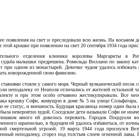
ее появления на свет и преследовали всю жизнь. На восьмом де
ни этой крошке при появлении на свет 20 сентября 1934 года пр
рительного отделения клиники королевы Маргариты в Ри
 судьба малышки предрешена. Ромильда Виллани по закону като
ют при одном из монастырей. Девочке чудом удалось избежать 
 дать новорожденной свою фамилию.
и ставнями стояли у самого моря. Черный вулканический песок
оли неподалеку от Неаполя отличались от жителей остальной ч
лекте и при этом особо отчаянно жестикулировали. Все не
ака крошку Софи, живущую в доме № 5 на улице Сольфатара, со
 ее статус, и внешность. Будущая красавица номер один была н
 была невероятно худой. Соседские дети называли Софи не иначе
Слишком много ей довелось пережить. Городок Поццуоли в
ченного шрапнелью, в будущем ей удалось избавиться, от ночн
ой смертельной угрозой. 19 марта 1944 года проснулся Вез
енный неподалеку, сгорел под толстым слоем огненной лавы. П