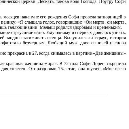
олической церкви. Дескать, такова воля Господа. Поутру Софи
ть месяцев накануне его рождения Софи провела затворницей в
в панику: «Я слышала голос, говоривший: «Он мертв, он мертв,
го лишь галлюцинации. Малыш родился здоровым и крепеньким.
мное страусиное яйцо. Ему одному из первых довелось узнать,
 ей заодно высиживать птенца. Вылупился ли страус, история
 Софи стало безмерным. Любящий муж, двое сыновей и снова
чно прекрасна в 27, когда снималась в картине «Две женщины»
амая красивая женщина мира». В 72 года Софи Лорен закрепила
для сплетен. Отпраздновав 75-летие, она шутит: «Мне всего