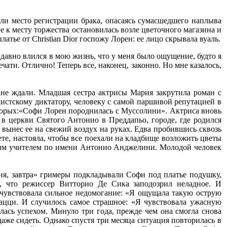
ли место регистрации брака, опасаясь сумасшедшего наплыва
е к месту торжества остановилась возле цветочного магазина и
тье от Christian Dior госпожу Лорен: ее лицо скрывала вуаль.
 давно влился в мою жизнь, что у меня было ощущение, будто я
чати. Отлично! Теперь все, наконец, законно. Но мне казалось,
не ждали. Младшая сестра актрисы Мария закрутила роман с
стскому диктатору, человеку с самой паршивой репутацией в
оторых:«Софи Лорен породнилась с Муссолини». Актриса вновь
 в церкви Святого Антонио в Преддапьо, городе, где родился
 вынес ее на свежий воздух на руках. Едва пробившись сквозь
те, настояла, чтобы все поехали на кладбище возложить цветы
ьным учителем по имени Антонио Анджелини. Молодой человек
дня, завтра» гримеры подкладывали Софи под платье подушку,
, что режиссер Витторио Де Сика заподозрил неладное. И
почувствовала сильное недомогание: «Я ощущала такую острую
рацци. И случилось самое страшное: «Я чувствовала ужасную
ась успехом. Минуло три года, прежде чем она смогла снова
даже сидеть. Однако спустя три месяца ситуация повторилась в