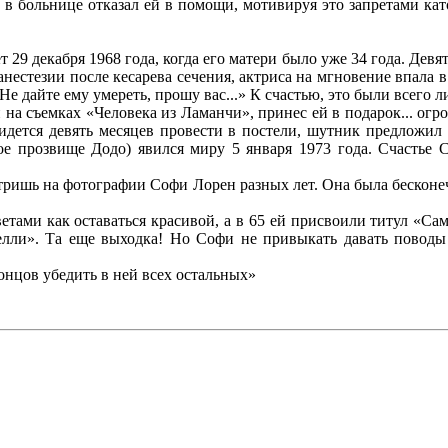
 в больнице отказал ей в помощи, мотивируя это запретами кат
29 декабря 1968 года, когда его матери было уже 34 года. Девя
анестезии после кесарева сечения, актриса на мгновение впала 
«Не дайте ему умереть, прошу вас...» К счастью, это были все
на съемках «Человека из Ламанчи», принес ей в подарок... огро
ридется девять месяцев провести в постели, шутник предложил
ое прозвище Додо) явился миру 5 января 1973 года. Счастье
отришь на фотографии Софи Лорен разных лет. Она была бесконе
ветами как оставаться красивой, а в 65 ей присвоили титул «С
лли». Та еще выходка! Но Софи не привыкать давать поводы 
концов убедить в ней всех остальных»