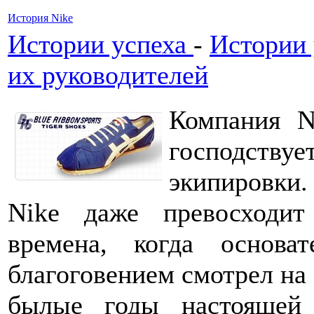
История Nike
Истории успеха
-
Истории 
их руководителей
Компания N
господст
экипировки.
Nike даже превосходи
времена, когда основ
благоговением смотрел на 
былые годы настоящей