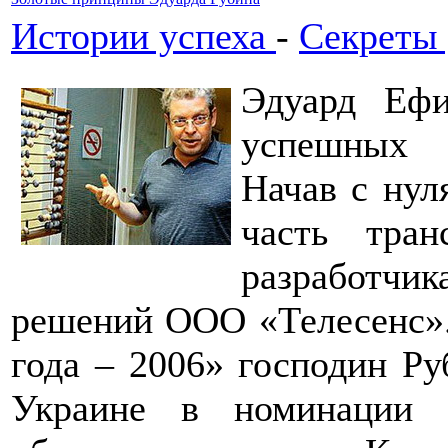
Истории успеха
-
Секреты 
Эдуард Еф
успешных 
Начав с нул
часть тран
разработчи
решений ООО «Телесенс».
года – 2006» господин Р
Украине в номинации 