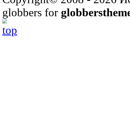
globbers for
globbersthem