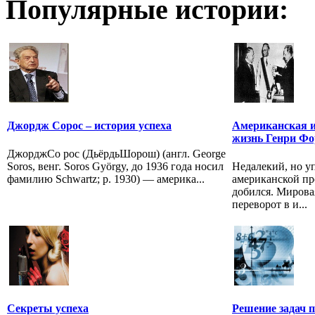
Популярные истории:
Джордж Сорос – история успеха
Американская и
жизнь Генри Фо
ДжорджСо рос (ДьёрдьШорош) (англ. George
Soros, венг. Soros György, до 1936 года носил
Недалекий, но у
фамилию Schwartz; р. 1930) — америка...
американской пр
добился. Мирова
переворот в и...
Секреты успеха
Решение задач 