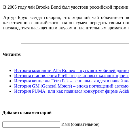
В 2005 году чай Brooke Bond был удостоен российской премии 
Артур Брук всегда говорил, что хороший чай объединяет 
качественного английского чая он сумел передать своим п
наслаждаться насыщенным вкусом и пленительным ароматом на
Читайте:
История компании Alfa Romeo – путь автомобилей длино
История становления Pirelli: от резиновых калош к про
История концерна Tetra Pak – гениальная идея в нашей ж
История GM (General Motors) – эпоха поглощений автом
История PUMA, или как появился конкурент фирме Adid
Добавить комментарий
Имя (обязательное)