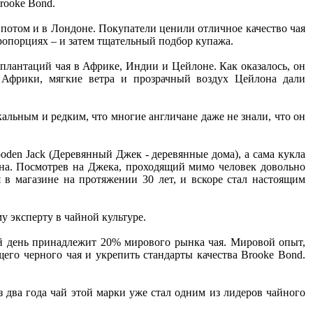
rooke Bond.
 потом и в Лондоне. Покупатели ценили отличное качество чая
пропорциях – и затем тщательный подбор купажа.
 плантаций чая в Африке, Индии и Цейлоне. Как оказалось, он
 Африки, мягкие ветра и прозрачный воздух Цейлона дали
альным и редким, что многие англичане даже не знали, что он
den Jack (Деревянный Джек - деревянные дома), а сама кукла
она. Посмотрев на Джека, проходящий мимо человек довольно
 в магазине на протяжении 30 лет, и вскоре стал настоящим
 эксперту в чайной культуре.
ий день принадлежит 20% мирового рынка чая. Мировой опыт,
его черного чая и укрепить стандарты качества Brooke Bond.
з два года чай этой марки уже стал одним из лидеров чайного