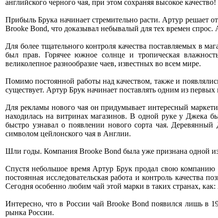
английского черного чая, при этом сохраняя высокое качество
Прибыль Брука начинает стремительно расти. Артур решает от
Brooke Bond, что доказывал небывалый для тех времен спрос. 
Для более тщательного контроля качества поставляемых в маг
был прав. Горячее южное солнце и тропическая влажност
великолепное разнообразие чаев, известных во всем мире.
Помимо постоянной работы над качеством, также и появлялись
существует. Артур Брук начинает поставлять одним из первых
Для рекламы нового чая он придумывает интересный маркетин
находилась на витринах магазинов. В одной руке у Джека б
быстро узнавал о появлении нового сорта чая. Деревянный 
символом цейлонского чая в Англии.
Шли годы. Компания Brooke Bond была уже признана одной из
Спустя небольшое время Артур Брук продал свою компанию а
постоянная исследовательская работа и контроль качества п
Сегодня особенно любим чай этой марки в таких странах, как:
Интересно, что в России чай Brooke Bond появился лишь в 19
рынка России.