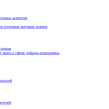
которых аспектов
лее полезные научные знания
 ценам
т знать о сфере добычи ископаемых
дителей
дителей