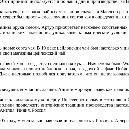
! Этот принцип используется и по наши дни в производстве чая B
крыть ещё несколько чайных магазинов сначала в Манчестере, а
А секрет был прост – смесь лучших сортов чая в определенных 
азины Брука смесей, Артур приобретает несколько собственных
ь индийских плантаций, уникальные климатические условия
 новые сорта чая. В 19 веке цейлонский чай был настолько уник
 в свои магазины цейлонский чай.
говый ход – создается специальная кукла. Имя куклы было Woo
ыла упаковка нового цейлонского чая, а в другой – флаг Цейл
Джек настолько полюбился покупателям, что он использовался
 ведущих компаний, давших Англии мировую славу, как главному
нгло-голландскому концерну Unilever, которому в сегодняшн
озволили продолжить английские традиции производства настоящ
 Англия, Индия, Россия.
95 году, моментально завоевав популярность у Россиян. А чере