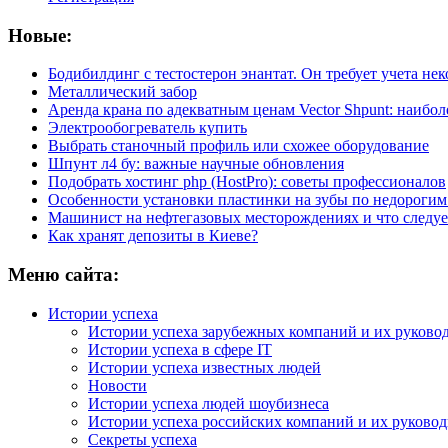
Новые:
Бодибилдинг с тестостерон энантат. Он требует учета не
Металлический забор
Аренда крана по адекватным ценам Vector Shpunt: наибо
Электрообогреватель купить
Выбрать станочный профиль или схожее оборудование
Шпунт л4 бу: важные научные обновления
Подобрать хостинг php (HostPro): советы профессионалов
Особенности установки пластинки на зубы по недорогим
Машинист на нефтегазовых месторождениях и что следуе
Как хранят депозиты в Киеве?
Меню сайта:
Истории успеха
Истории успеха зарубежных компаний и их руково
Истории успеха в сфере IT
Истории успеха известных людей
Новости
Истории успеха людей шоубизнеса
Истории успеха российских компаний и их руково
Секреты успеха