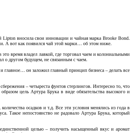
й Lipton вносила свои инновации и чайная марка Brooke Bond.
ии. А вот как появился чай этой марки… об этом ниже.
 это время владел лавкой, где торговал чаем и колониальными
ал о другом будущем, не связанным с чаем.
 и главное… он заложил главный принцип бизнеса – делать все
сбережения – четыреста фунтов стерлингов. Интересно то, что
образом цель Артура Брука в виде обязательства высокого и
количества осадков и т.д. Все эти условия менялись из года в
куса. Такое непостоянство не радовало Артура Брука, который
 единственной целью – получить насыщенный вкус и аромат