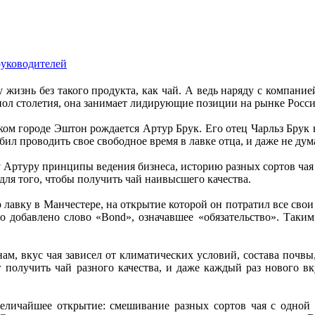
руководителей
 жизнь без такого продукта, как чай. А ведь наряду с компание
 пол столетия, она занимает лидирующие позиции на рынке Росс
ком городе Эштон рождается Артур Брук. Его отец Чарльз Брук в
бил проводить свое свободное время в лавке отца, и даже не дум
 Артуру принципы ведения бизнеса, историю разных сортов чая
 для того, чтобы получить чай наивысшего качества.
авку в Манчестере, на открытие которой он потратил все свои 
 добавлено слово «Bond», означавшее «обязательство». Таким 
ам, вкус чая зависел от климатических условий, состава почвы, 
г получить чай разного качества, и даже каждый раз нового в
величайшее открытие: смешивание разных сортов чая с одной