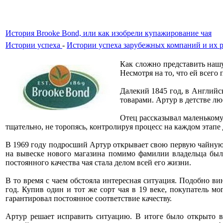
История Brooke Bond, или как изобрели купажирование чая
Истории успеха
-
Истории успеха зарубежных компаний и их 
Как сложно представить нашу
Несмотря на то, что ей всего
Далекий 1845 год, в Английс
товарами. Артур в детстве лю
Отец рассказывал маленькому
тщательно, не торопясь, контролируя процесс на каждом этапе
В 1969 году подросший Артур открывает свою первую чайную л
на вывеске нового магазина помимо фамилии владельца было
постоянного качества чая стала делом всей его жизни.
В то время с чаем обстояла интересная ситуация. Подобно вин
год. Купив один и тот же сорт чая в 19 веке, покупатель мо
гарантировал постоянное соответствие качеству.
Артур решает исправить ситуацию. В итоге было открыто 