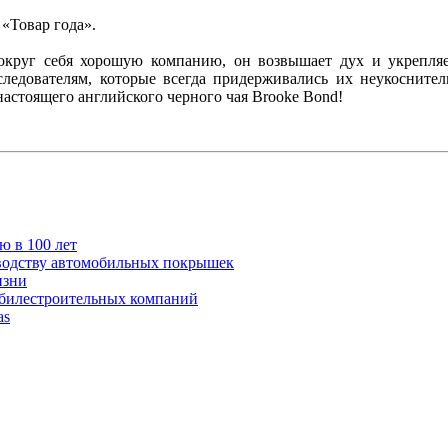
«Товар года».
вокруг себя хорошую компанию, он возвышает дух и укрепля
оследователям, которые всегда придерживались их неукоснит
стоящего английского черного чая Brooke Bond!
ю в 100 лет
изводству автомобильных покрышек
изни
обилестроительных компаний
as