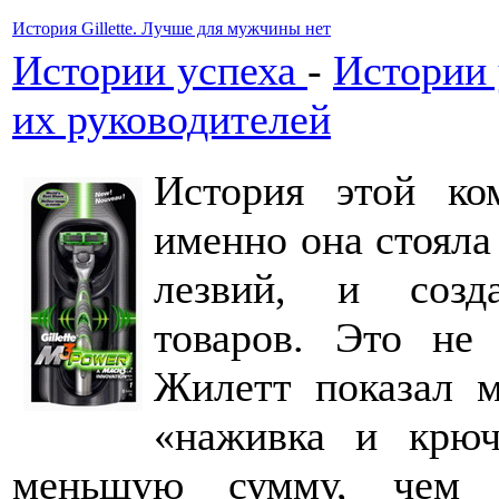
История Gillette. Лучше для мужчины нет
Истории успеха
-
Истории 
их руководителей
История этой ком
именно она стояла
лезвий, и созд
товаров. Это не
Жилетт показал м
«наживка и крюч
меньшую сумму, чем с