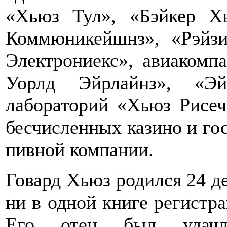
«Хьюз Тул», «Бэйкер Х
Коммюникейшнз», «Рэйз
Электрониекс», авиакомп
Уорлд Эйрлайнз», «Эй
лабораторий «Хьюз Рисеч
бесчисленных казино и гос
пивной компании.
Говард Хьюз родился 24 де
ни в одной книге регистра
Его отец был удачл