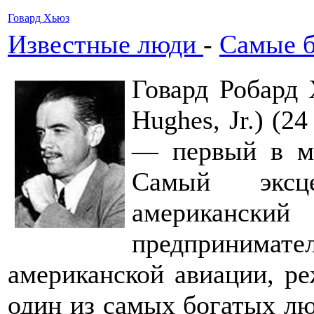
Говард Хьюз
Известные люди
-
Самые б
Говард Робард
Hughes, Jr.) (2
— первый в м
Самый эксц
американ
предпринимате
американской авиации, ре
один из самых богатых лю